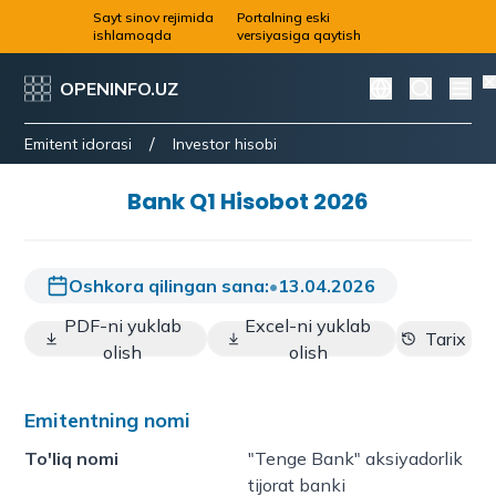
Sayt sinov rejimida
Portalning eski
ishlamoqda
versiyasiga qaytish
OPENINFO.UZ
/
Emitent idorasi
Investor hisobi
Bank Q1 Hisobot 2026
Oshkora qilingan sana:
•
13.04.2026
PDF-ni yuklab
Excel-ni yuklab
Tarix
olish
olish
Emitentning nomi
To'liq nomi
"Tenge Bank" aksiyadorlik
tijorat banki