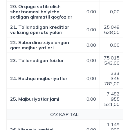
20. Orqaga sotib olish
shartnomasi bo'yicha
0,00
0,00
sotilgan qimmatli qog'ozlar
21. To'lanadigan kreditlar
25 049
0,00
va lizing operatsiyalari
638,00
22. Subordinatsiyalangan
0,00
0,00
qarz majburiyatlari
75 015
23. To'lanadigan foizlar
0,00
543,00
333
24. Boshqa majburiyatlar
0,00
345
783,00
7 482
25. Majburiyatlar jami
0,00
955
521,00
O'Z KAPITALI
1 149
26. Nizomiy kapital
0,00
000