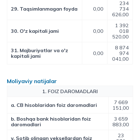
234
29. Taqsimlanmagan foyda
0,00
734
626,00
1 392
30. O'z kapitali jami
0,00
018
520,00
8 874
31. Majburiyatlar va o'z
0,00
974
kapitali jami
041,00
Moliyaviy natijalar
1. FOIZ DAROMADLARI
7 669
a. CB hisoblaridan foiz daromadlari
151,00
b. Boshqa bank hisoblaridan foiz
3 659
daromadlari
883,00
23
v. Sotib olingan veksellardan foiz