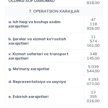
OLDINGI SOF DAROMAD
818,00
7. OPERATSION XARAJLAR
47
a. Ish haqi va boshqa xodim
118
xarajatlari
926,00
11
b. Ijaralar va xizmat ko'rsatish
574
xarajatlari
161,00
v. Xizmat safarlari va transport
348
xarajatlari
145,00
5 039
g. Ma'muriy xarajatlar
544,00
4 293
d. Representatsiya va xayriya
073,00
13
e. Eskirish xarajatlari
355
016,00