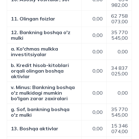
982,00
62 758
11. Olingan foizlar
0,00
073,00
12. Bankning boshqa o'z
35 770
0,00
mulki
545,00
a. Ko'chmas mulkka
0,00
0,00
investitsiyalar
b. Kredit hisob-kitoblari
34 837
orqali olingan boshqa
0,00
025,00
aktivlar
v. Minus: Bankning boshqa
o'z mulkidagi mumkin
0,00
0,00
bo'lgan zarar zaxiralari
g. Sof, bankning boshqa
35 770
0,00
o'z mulki
545,00
15 346
13. Boshqa aktivlar
0,00
074,00