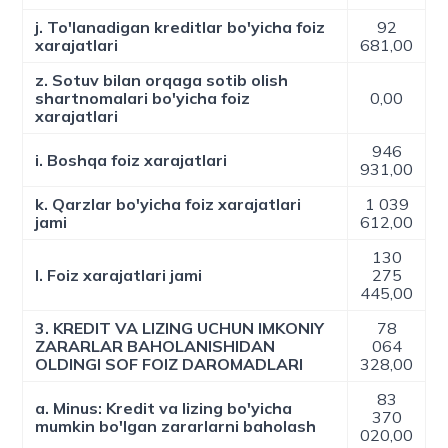
j. To'lanadigan kreditlar bo'yicha foiz
92
xarajatlari
681,00
z. Sotuv bilan orqaga sotib olish
shartnomalari bo'yicha foiz
0,00
xarajatlari
946
i. Boshqa foiz xarajatlari
931,00
k. Qarzlar bo'yicha foiz xarajatlari
1 039
jami
612,00
130
l. Foiz xarajatlari jami
275
445,00
3. KREDIT VA LIZING UCHUN IMKONIY
78
ZARARLAR BAHOLANISHIDAN
064
OLDINGI SOF FOIZ DAROMADLARI
328,00
83
a. Minus: Kredit va lizing bo'yicha
370
mumkin bo'lgan zararlarni baholash
020,00