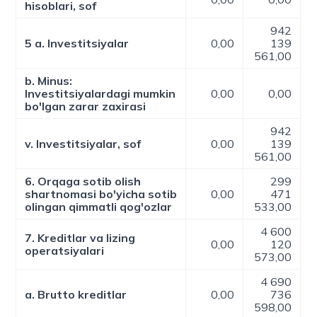
hisoblari, sof
942
5 a. Investitsiyalar
0,00
139
561,00
b. Minus:
Investitsiyalardagi mumkin
0,00
0,00
bo'lgan zarar zaxirasi
942
v. Investitsiyalar, sof
0,00
139
561,00
6. Orqaga sotib olish
299
shartnomasi bo'yicha sotib
0,00
471
olingan qimmatli qog'ozlar
533,00
4 600
7. Kreditlar va lizing
0,00
120
operatsiyalari
573,00
4 690
a. Brutto kreditlar
0,00
736
598,00