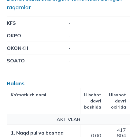
raqamlar
KFS
-
OKPO
-
OKONKH
-
SOATO
-
Balans
Ko'rsatkich nomi
Hisobot
Hisobot
davri
davri
boshida
oxirida
AKTIVLAR
417
1. Naqd pul va boshqa
0,00
804