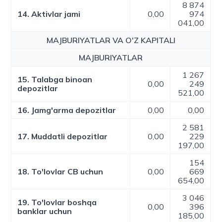
8 874
14. Aktivlar jami
0,00
974
041,00
MAJBURIYATLAR VA O'Z KAPITALI
MAJBURIYATLAR
1 267
15. Talabga binoan
0,00
249
depozitlar
521,00
16. Jamg'arma depozitlar
0,00
0,00
2 581
17. Muddatli depozitlar
0,00
229
197,00
154
18. To'lovlar CB uchun
0,00
669
654,00
3 046
19. To'lovlar boshqa
0,00
396
banklar uchun
185,00