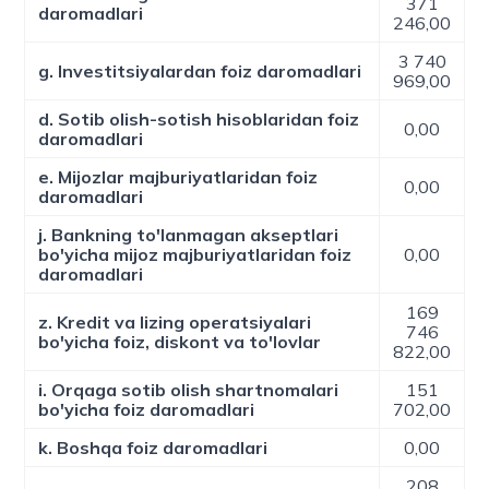
371
daromadlari
246,00
3 740
g. Investitsiyalardan foiz daromadlari
969,00
d. Sotib olish-sotish hisoblaridan foiz
0,00
daromadlari
e. Mijozlar majburiyatlaridan foiz
0,00
daromadlari
j. Bankning to'lanmagan akseptlari
bo'yicha mijoz majburiyatlaridan foiz
0,00
daromadlari
169
z. Kredit va lizing operatsiyalari
746
bo'yicha foiz, diskont va to'lovlar
822,00
i. Orqaga sotib olish shartnomalari
151
bo'yicha foiz daromadlari
702,00
k. Boshqa foiz daromadlari
0,00
208