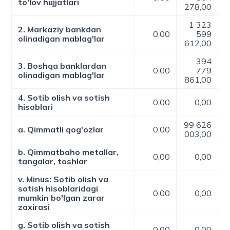
to'lov hujjatlari
278,00
1 323
2. Markaziy bankdan
0,00
599
olinadigan mablag'lar
612,00
394
3. Boshqa banklardan
0,00
779
olinadigan mablag'lar
861,00
4. Sotib olish va sotish
0,00
0,00
hisoblari
99 626
a. Qimmatli qog'ozlar
0,00
003,00
b. Qimmatbaho metallar,
0,00
0,00
tangalar, toshlar
v. Minus: Sotib olish va
sotish hisoblaridagi
0,00
0,00
mumkin bo'lgan zarar
zaxirasi
g. Sotib olish va sotish
0,00
0,00