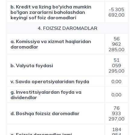
b. Kredit va lizing bo'yicha mumkin
-5 305
bo'lgan zararlarni baholashdan
692,00
keyingi sof foiz daromadlari
4. FOIZSIZ DAROMADLAR
56
a. Komissiya va xizmat haqlaridan
962
daromadlar
285,00
51
b. Valyuta foydasi
059
295,00
v. Savdo operatsiyalaridan foyda
0,00
g. Investitsiyalardan foyda va
0,00
dividendlar
76
d. Boshqa foizsiz daromadlar
933
297,00
184
e. Foizsiz daromadlar jami
954