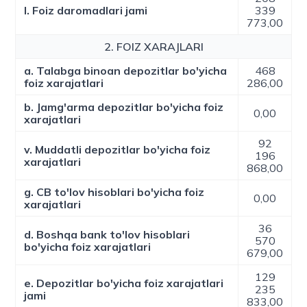
l. Foiz daromadlari jami
339
773,00
2. FOIZ XARAJLARI
a. Talabga binoan depozitlar bo'yicha
468
foiz xarajatlari
286,00
b. Jamg'arma depozitlar bo'yicha foiz
0,00
xarajatlari
92
v. Muddatli depozitlar bo'yicha foiz
196
xarajatlari
868,00
g. CB to'lov hisoblari bo'yicha foiz
0,00
xarajatlari
36
d. Boshqa bank to'lov hisoblari
570
bo'yicha foiz xarajatlari
679,00
129
e. Depozitlar bo'yicha foiz xarajatlari
235
jami
833,00