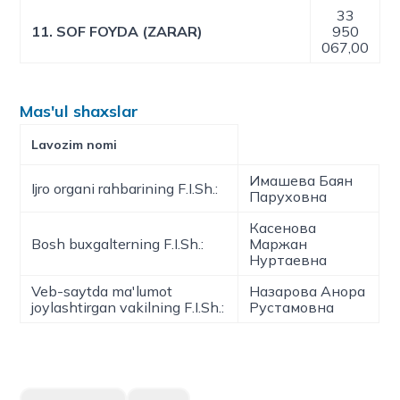
33
11. SOF FOYDA (ZARAR)
950
067,00
Mas'ul shaxslar
Lavozim nomi
Имашева Баян
Ijro organi rahbarining F.I.Sh.:
Паруховна
Касенова
Bosh buxgalterning F.I.Sh.:
Маржан
Нуртаевна
Veb-saytda ma'lumot
Назарова Анора
joylashtirgan vakilning F.I.Sh.:
Рустамовна