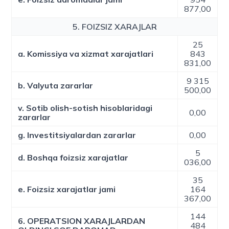
877,00
5. FOIZSIZ XARAJLAR
25
a. Komissiya va xizmat xarajatlari
843
831,00
9 315
b. Valyuta zararlar
500,00
v. Sotib olish-sotish hisoblaridagi
0,00
zararlar
g. Investitsiyalardan zararlar
0,00
5
d. Boshqa foizsiz xarajatlar
036,00
35
e. Foizsiz xarajatlar jami
164
367,00
144
6. OPERATSION XARAJLARDAN
484