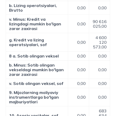
b. Lizing operatsiyalari,
0,00
0,00
Brutto
v. Minus: Kredit va
90 616
lizingdagi mumkin bo'lgan
0,00
025,00
zarar zaxirasi
4 600
g. Kredit va lizing
0,00
120
operatsiyalari, sof
573,00
8 a. Sotib olingan veksel
0,00
0,00
b. Minus: Sotib olingan
vekseldagi mumkin bo'lgan
0,00
0,00
zarar zaxirasi
v. Sotib olingan veksel, sof
0,00
0,00
9. Mijozlarning moliyaviy
instrumentlarga bo'lgan
0,00
0,00
majburiyatlari
683
10. Asosiy vositalar, sof
0,00
634