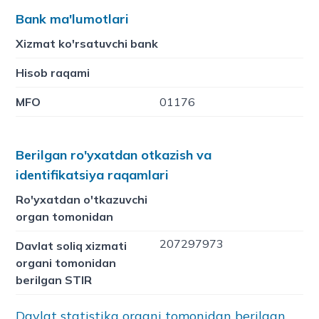
Bank ma'lumotlari
Xizmat ko'rsatuvchi bank
Hisob raqami
MFO
01176
Berilgan ro'yxatdan otkazish va
identifikatsiya raqamlari
Ro'yxatdan o'tkazuvchi
organ tomonidan
207297973
Davlat soliq xizmati
organi tomonidan
berilgan STIR
Davlat statistika organi tomonidan berilgan