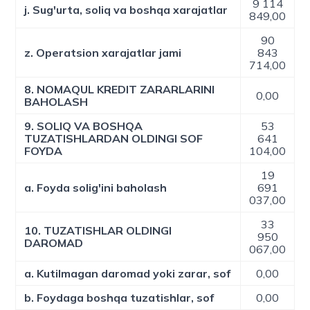
9 114
j. Sug'urta, soliq va boshqa xarajatlar
849,00
90
z. Operatsion xarajatlar jami
843
714,00
8. NOMAQUL KREDIT ZARARLARINI
0,00
BAHOLASH
9. SOLIQ VA BOSHQA
53
TUZATISHLARDAN OLDINGI SOF
641
FOYDA
104,00
19
a. Foyda solig'ini baholash
691
037,00
33
10. TUZATISHLAR OLDINGI
950
DAROMAD
067,00
a. Kutilmagan daromad yoki zarar, sof
0,00
b. Foydaga boshqa tuzatishlar, sof
0,00