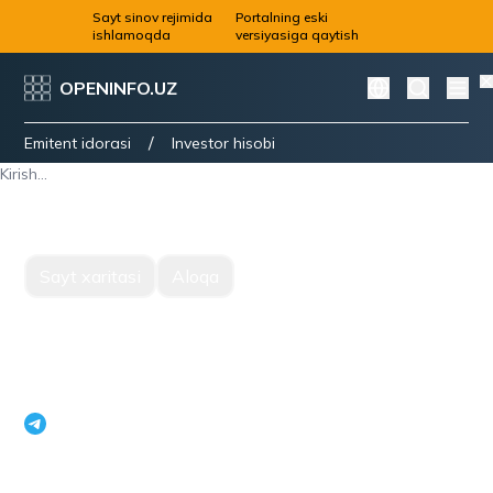
Sayt sinov rejimida
Portalning eski
ishlamoqda
versiyasiga qaytish
OPENINFO.UZ
/
Emitent idorasi
Investor hisobi
Kirish...
Sayt xaritasi
Aloqa
O'zbekiston Respublikasi Istiqbolli loyihalar milliy
agentligi yagona korporativ axborot portali
openinfouz_bot
+998 71 231 79 09